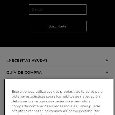
Suscríbete
¿NECESITAS AYUDA?
GUÍA DE COMPRA
SOBRE BOSANOVA
Este sitio web utiliza cookies propias y de terceros para
obtener estadísticas sobre los hábitos de navegación
INSPIRATION
del usuario, mejorar su experiencia y permitirle
compartir contenidos en redes sociales. Usted puede
MÉTODOS DE PAGO
aceptar o rechazar las cookies, así como personalizar