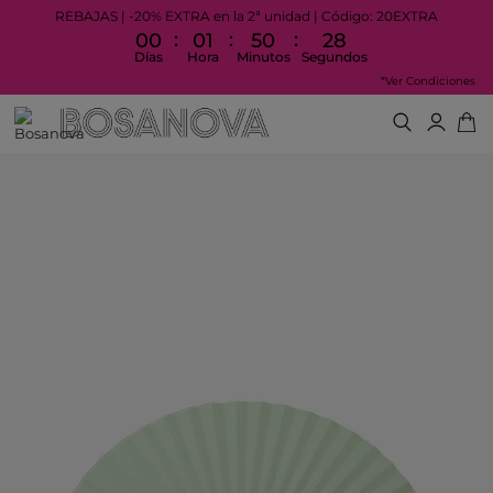
REBAJAS | -20% EXTRA en la 2ª unidad | Código: 20EXTRA
:
:
:
00
01
50
28
Días
Hora
Minutos
Segundos
*Ver Condiciones