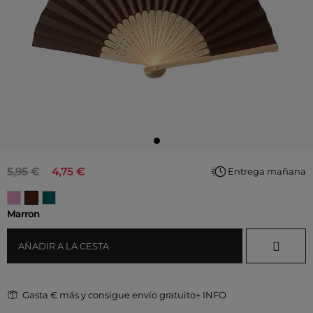
5,95 €
4,75 €
Entrega mañana
Marron
AÑADIR A LA CESTA
Gasta
€ más y consigue envío gratuito
+ INFO