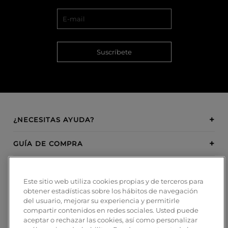
Suscríbete
¿NECESITAS AYUDA?
GUÍA DE COMPRA
SOBRE BOSANOVA
Este sitio web utiliza cookies propias y de terceros para
obtener estadísticas sobre los hábitos de navegación
INSPIRATION
del usuario, mejorar su experiencia y permitirle
compartir contenidos en redes sociales. Usted puede
MÉTODOS DE PAGO
aceptar o rechazar las cookies, así como personalizar