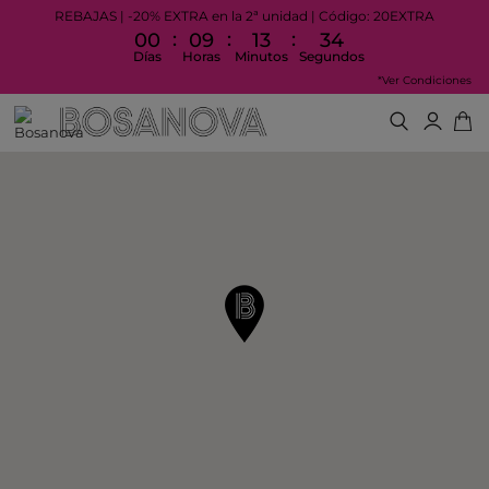
REBAJAS | -20% EXTRA en la 2ª unidad | Código: 20EXTRA
:
:
:
00
09
13
33
Días
Horas
Minutos
Segundos
*Ver Condiciones