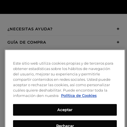
¿NECESITAS AYUDA?
GUÍA DE COMPRA
SOBRE BOSANOVA
Este sitio web utiliza cookies propias y de terceros para
obtener estadísticas sobre los hábitos de navegación
INSPIRATION
del usuario, mejorar su experiencia y permitirle
compartir contenidos en redes sociales. Usted puede
MÉTODOS DE PAGO
aceptar o rechazar las cookies, así como personalizar
cuáles quiere deshabilitar. Puede encontrar toda la
información den nuestra
Política de Cookies
Aceptar
¡SÍGUENOS!
Blog
Rechazar