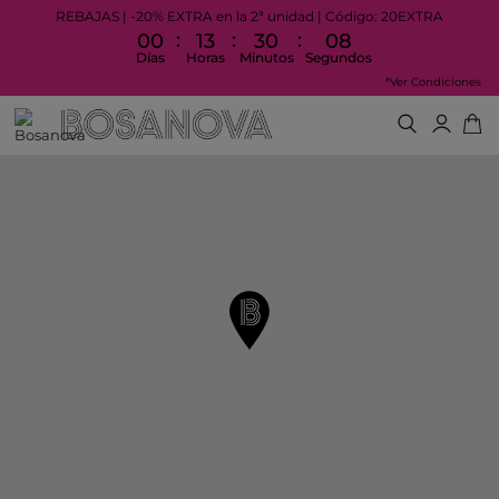
REBAJAS | -20% EXTRA en la 2ª unidad | Código: 20EXTRA
:
:
:
00
13
30
08
Días
Horas
Minutos
Segundos
*Ver Condiciones