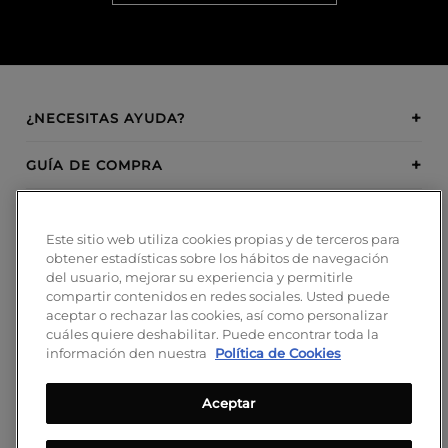
¿NECESITAS AYUDA?
GUÍA DE COMPRA
SOBRE BOSANOVA
Este sitio web utiliza cookies propias y de terceros para
obtener estadísticas sobre los hábitos de navegación
INSPIRATION
del usuario, mejorar su experiencia y permitirle
compartir contenidos en redes sociales. Usted puede
MÉTODOS DE PAGO
aceptar o rechazar las cookies, así como personalizar
cuáles quiere deshabilitar. Puede encontrar toda la
información den nuestra
Política de Cookies
Aceptar
¡SÍGUENOS!
Blog