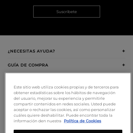
Suscríbete
¿NECESITAS AYUDA?
GUÍA DE COMPRA
SOBRE BOSANOVA
Este sitio web utiliza cookies propias y de terceros para
obtener estadísticas sobre los hábitos de navegación
INSPIRATION
del usuario, mejorar su experiencia y permitirle
compartir contenidos en redes sociales. Usted puede
MÉTODOS DE PAGO
aceptar o rechazar las cookies, así como personalizar
cuáles quiere deshabilitar. Puede encontrar toda la
información den nuestra
Política de Cookies