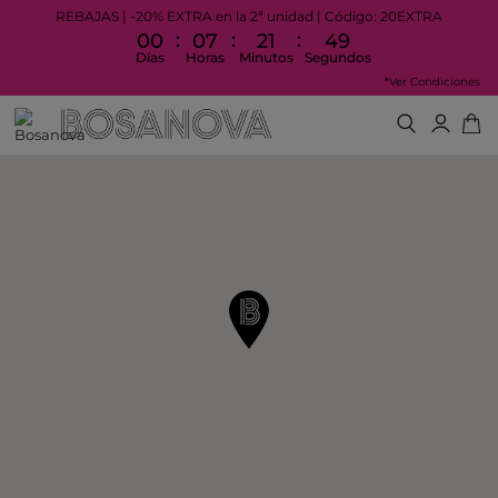
REBAJAS | -20% EXTRA en la 2ª unidad | Código: 20EXTRA
:
:
:
00
07
21
48
Días
Horas
Minutos
Segundos
*Ver Condiciones