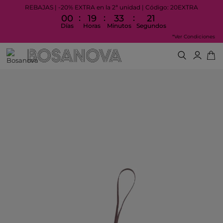
REBAJAS | -20% EXTRA en la 2ª unidad | Código: 20EXTRA
:
:
:
00
19
33
21
Días
Horas
Minutos
Segundos
*Ver Condiciones