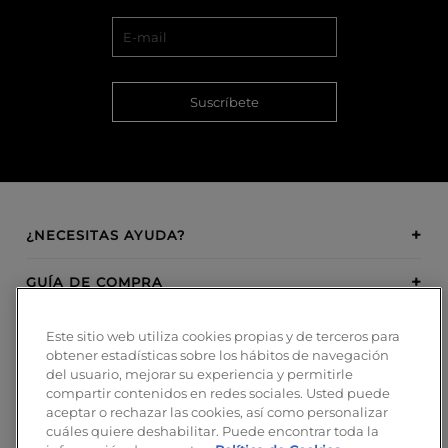
Suscríbete
¿NECESITAS AYUDA?
GUÍA DE COMPRA
SOBRE BOSANOVA
Este sitio web utiliza cookies propias y de terceros para
obtener estadísticas sobre los hábitos de navegación
del usuario, mejorar su experiencia y permitirle
INSPIRATION
compartir contenidos en redes sociales. Usted puede
aceptar o rechazar las cookies, así como personalizar
MÉTODOS DE PAGO
cuáles quiere deshabilitar. Puede encontrar toda la