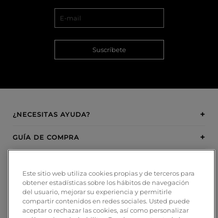
Suscríbete
¿NECESITAS AYUDA?
GUÍA DE COMPRA
SOBRE BOSANOVA
Este sitio web utiliza cookies propias y de terceros para
obtener estadísticas sobre los hábitos de navegación
INSPIRATION
del usuario, mejorar su experiencia y permitirle
compartir contenidos en redes sociales. Usted puede
MÉTODOS DE PAGO
aceptar o rechazar las cookies, así como personalizar