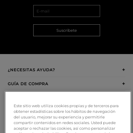
Suscríbete
¿NECESITAS AYUDA?
GUÍA DE COMPRA
SOBRE BOSANOVA
Este sitio web utiliza cookies propias y de terceros para
obtener estadísticas sobre los hábitos de navegación
INSPIRATION
del usuario, mejorar su experiencia y permitirle
compartir contenidos en redes sociales. Usted puede
MÉTODOS DE PAGO
aceptar o rechazar las cookies, así como personalizar