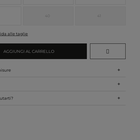
40
41
ida alle taglie
AGGIUNGI AL CARRELLO
+
misure
+
+
utarti?