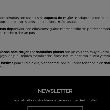
combinarlas con todo. Estos
zapatos
de mujer
se adaptan a todos los e
queros o unos shorts para tus looks más casuals.
nas deportivas
, con ellas conseguirás marcar estilo sin perder comodid
r de noche o dar un paseo.
planas para mujer
. Las
sandalias planas
son un calzado muy diverso, 
 joya
, de piel,
tejidos metalizado
s,
fibras naturales
como la rafia y tre
 básicas
para el día a día, o decántate por la última tendencia en
san
n.
NEWSLETTER
Iscriviti alla nostra Newsletter e non perderti nulla!