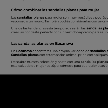
Cómo combinar las
sandalias planas para mujer
Las
sandalias planas
para mujer son muy versátiles y podrás 
vaporoso o un mono. También podrás combinarlas con unos va
Una de las tendencias esta temporada serán las
sandalias pla
crear un contraste perfecto con un vestido vaporoso para sali
Las sandalias planas en Bosanova
En
Bosanova
encontrarás una amplia variedad de
sandalias 
Sandalias planas
con estampados
animal print
, con
apliques
Descubre nuestra colección y hazte con una
sandalias planas
este calzado de mujer es súper cómodo para cualquier ocasió