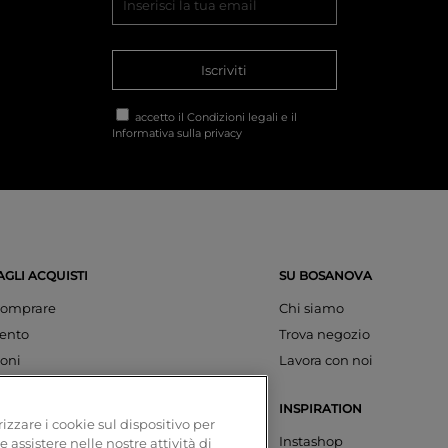
Iscriviti
accetto il
Condizioni legali
e il
Informativa sulla privacy
AGLI ACQUISTI
SU BOSANOVA
omprare
Chi siamo
ento
Trova negozio
oni
Lavora con noi
INSPIRATION
izzare i cookie sul dispositivo per
azioni
Instashop
e assistere nelle nostre attività di