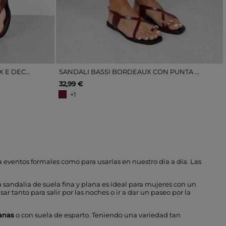
SANDALI CON PUNTA BORDEAUX E DECORAZIONI METALLICHE
SANDALI BASSI BORDEAUX CON PUNTA AD ANELLO
32,99 €
+1
a eventos formales como para usarlas en nuestro día a día. Las
sandalia de suela fina y plana es ideal para mujeres con un
sar tanto para salir por las noches o ir a dar un paseo por la
lanas
o con suela de
esparto
. Teniendo una variedad tan