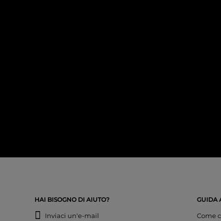
HAI BISOGNO DI AIUTO?
GUIDA 
Inviaci un'e-mail
Come c