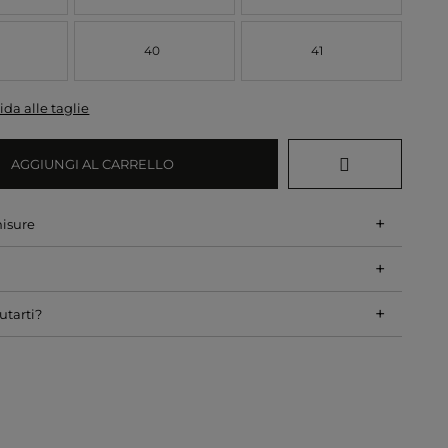
40
41
ida alle taglie
AGGIUNGI AL CARRELLO
+
misure
+
+
utarti?