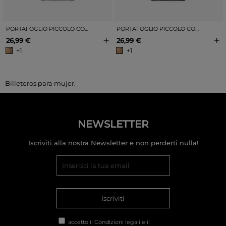
PORTAFOGLIO PICCOLO CON STAMPA ZEBRA
PORTAFOGLIO PICCOLO CON STAMPA LEOPARDATA
+
+
26,99 €
26,99 €
+1
+1
Billeteros para mujer.
NEWSLETTER
Iscriviti alla nostra Newsletter e non perderti nulla!
Iscriviti
accetto il
Condizioni legali
e il