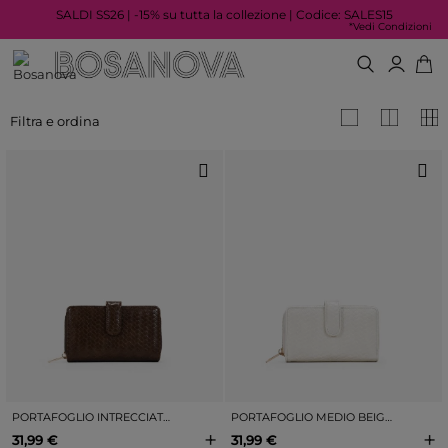
SALDI SS26 | -15% su tutta la collezione | Codice: SALES15
*Vedi Condizioni
Filtra e ordina
PORTAFOGLIO INTRECCIATO MARRONE MEDIO CON PATTA E CERNIERA
PORTAFOGLIO MEDIO BEIGE INTRECCIATO CON PATTA E CERNIERA
+
+
31,99 €
31,99 €