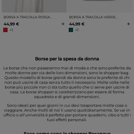
BORSA A TRACOLLA ROSSA CON FIORI INCISI
BORSA A TRACOLLA VERDE CON FIORI IN RILIEVO
+
+
44,99 €
44,99 €
+1
+1
Borse per la spesa da donna
Le borse che non passeranno mai di moda e che sono preferite da
molte donne per via delle loro dimensioni, sono le shopper bag.
Questo modello di borse grandi da donna sono le preferite di chi
non può uscire di casa senza tutto il necessario. Molte volte nelle
borse più piccole non ci sta tutto quello che ci serve per uscire di
casa. Le borse shopper si caratterizzano per essere di forma
squadrata e di grandi dimensioni.
Sono ideali per quei giorni in cui devi trasportare molte cose o
viaggiare. Anche molti di noi li usano quotidianamente. Se vai in
ufficio o all'università è perfetto per portare quaderni, cibo e tutti i
tuoi effetti personali.
Ecco come sono le shopper Bosanova