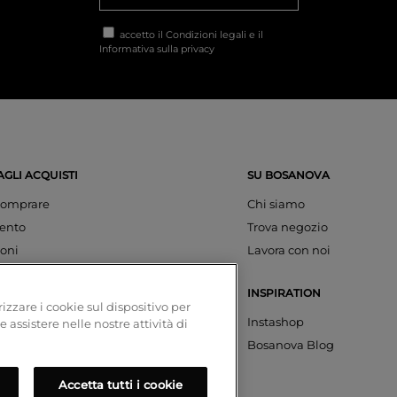
accetto il
Condizioni legali
e il
Informativa sulla privacy
AGLI ACQUISTI
SU BOSANOVA
omprare
Chi siamo
ento
Trova negozio
oni
Lavora con noi
INSPIRATION
izzare i cookie sul dispositivo per
azioni
Instashop
e assistere nelle nostre attività di
account
Bosanova Blog
Accetta tutti i cookie