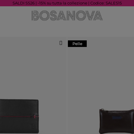
SALDI SS26 | -15% su tutta la collezione | Codice: SALES15
Pelle