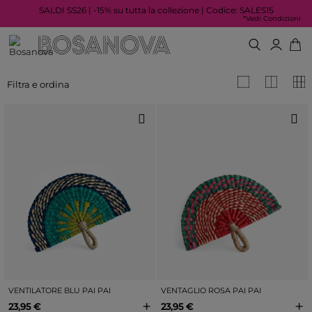
SALDI SS26 | -15% su tutta la collezione | Codice: SALES15
*Vedi Condizioni
Filtra e ordina
VENTILATORE BLU PAI PAI
VENTAGLIO ROSA PAI PAI
+
+
23,95 €
23,95 €