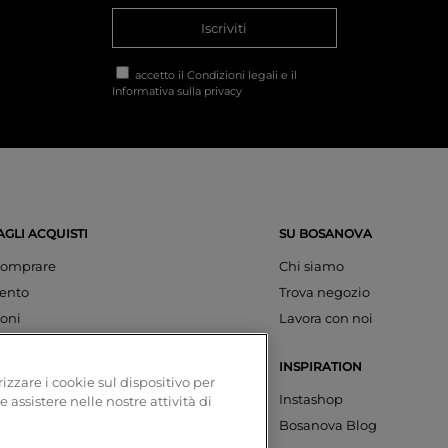
Iscriviti
accetto il
Condizioni legali
e il
Informativa sulla privacy
AGLI ACQUISTI
SU BOSANOVA
omprare
Chi siamo
ento
Trova negozio
oni
Lavora con noi
INSPIRATION
izzare i cookie sul dispositivo per
azioni
Instashop
e assistere nelle nostre attività di
account
Bosanova Blog