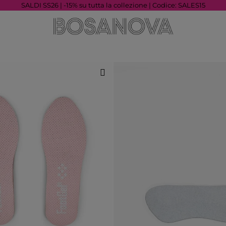
SALDI SS26 | -15% su tutta la collezione | Codice: SALES15