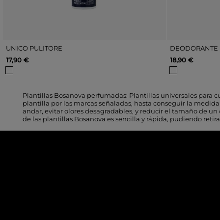
UNICO PULITORE
DEODORANTE 
17,90 €
18,90 €
Plantillas Bosanova perfumadas: Plantillas universales para cu
plantilla por las marcas señaladas, hasta conseguir la medida
andar, evitar olores desagradables, y reducir el tamaño de u
de las plantillas Bosanova es sencilla y rápida, pudiendo retir