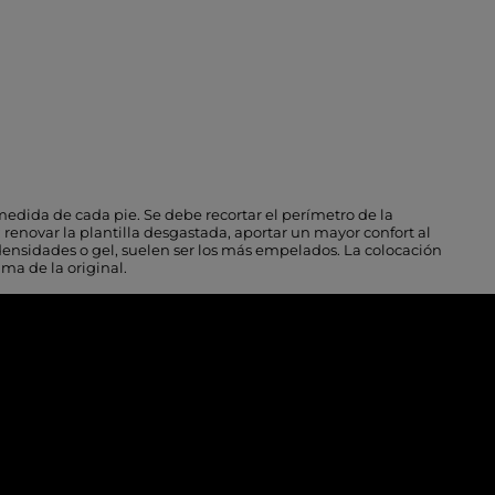
 medida de cada pie. Se debe recortar el perímetro de la
 renovar la plantilla desgastada, aportar un mayor confort al
densidades o gel, suelen ser los más empelados. La colocación
ima de la original.