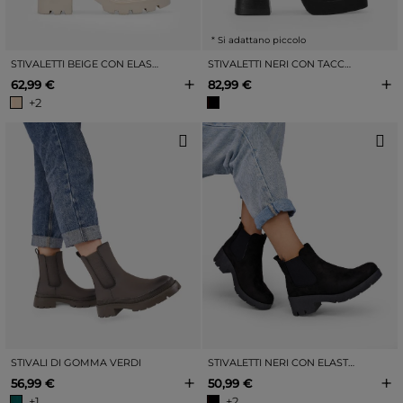
* Si adattano piccolo
STIVALETTI BEIGE CON ELASTICI
STIVALETTI NERI CON TACCO ALTO
+
+
62,99 €
82,99 €
+2
STIVALI DI GOMMA VERDI
STIVALETTI NERI CON ELASTICI
+
+
56,99 €
50,99 €
+1
+2