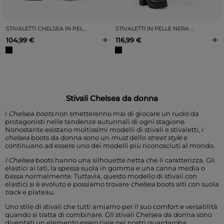
STIVALETTI CHELSEA IN PELLE NERA CON ELASTICO
STIVALETTI IN PELLE NERA CON ELASTICO
+
+
104,99 €
116,99 €
Stivali Chelsea da donna
I
Chelsea boots
non smetteranno mai di giocare un ruolo da
protagonisti nelle
tendenze
autunnali di ogni stagione.
Nonostante esistano moltissimi modelli di stivali e stivaletti,
i
chelsea
boots
da donna sono un
must
dello
street style
e
continuano ad essere uno dei modelli più riconosciuti al mondo.
I Chelsea
boots
hanno una silhouette netta che li caratterizza. Gli
elastici ai lati, la spessa suola in gomma e una canna media o
bassa normalmente. Tuttavia, questo modello di stivali con
elastici si è evoluto e possiamo trovare
chelsea
boots alti con
suola
track
e plateau.
Uno stile di stivali che tutti amiamo per il suo comfort e versatilità
quando si tratta di combinare. Gli stivali Chelsea da donna sono
diventati un elemento essenziale nei nostri guardaroba.