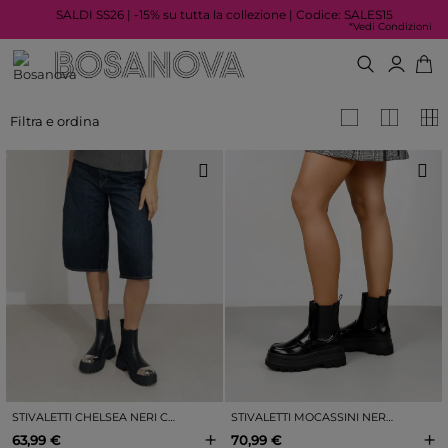
SALDI SS26 | -15% su tutta la collezione | Codice: SALES15
*Vedi Condizioni
Filtra e ordina
STIVALETTI CHELSEA NERI CON PUNTA IN METALLO
STIVALETTI MOCASSINI NERI CON PLATEAU
+
+
63,99 €
70,99 €