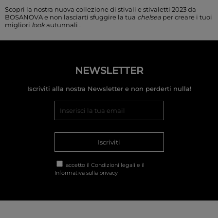
Scopri la nostra nuova collezione di stivali e stivaletti 2023 da
BOSANOVA e non lasciarti sfuggire la tua
chelsea
per creare i tuoi
migliori
look
autunnali
.
NEWSLETTER
Iscriviti alla nostra Newsletter e non perderti nulla!
Iscriviti
accetto il
Condizioni legali
e il
Informativa sulla privacy