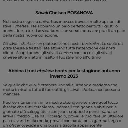
Stivali
Chelsea
BOSANOVA
Nel nostro
negozio
online
bosanova.es troverai molte opzioni di
stivali
chelsea
. Ne abbiamo un paio perfetto per tutti i gusti, o
anche due, o tre, ti assicuriamo che vorrai indossare più di un paio
della nostra nuova collezione.
Gli
stivali
chelsea
con plateau
sono i nostri
bestseller
.
Le
suole
da
pista
spesse e frastagliate
attirano tutta l'attenzione dei nostri
clienti.
Scopri anche gli
stivali
chelsea
con tacco o gli
stivali
chelsea
alti
e metti in risalto il tuo stile fino all'ultimo.
Abbina i tuoi
chelsea
boots
per la stagione autunno
inverno 2023
Se quello che vuoi è ottenere uno stile urbano e moderno che
metta in risalto tutto il tuo outfit, gli
stivali
chelsea
non possono
mancare.
Puoi combinarli in mille modi e ottengono sempre quel
tocco
fashion
che tutti cerchiamo. Indossali con gonne o abiti per le
giornate più soleggiate o con jeans cropped e pencil
pants
se
arriva il freddo. E se hai il coraggio, provali e vuoi fare un ulteriore
passo avanti nella moda, provali con pantaloni a gamba larga o
un
blazer oversize
e una borsa a tracolla appariscente.