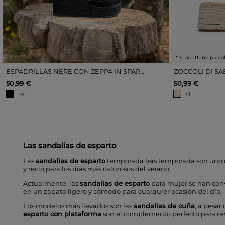
* Si adattano picco
ESPADRILLAS NERE CON ZEPPA IN SPARTO
50,99 €
50,99 €
+4
+1
Las sandalias de esparto
Las
sandalias de esparto
temporada tras temporada son uno 
y recio para los días más calurosos del verano.
Actualmente, las
sandalias de esparto
para mujer se han conve
en un zapato ligero y cómodo para cualquier ocasión del día.
Los modelos más llevados son las
sandalias de cuña
, a pesa
esparto con plataforma
son el complemento perfecto para rem