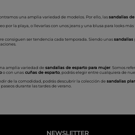
ontramos una amplia variedad de modelos. Por ello, las
sandalias de
or la playa, o llevarlas con unos jeans y una blusa para looks más fo
re consiguen ser tendencia cada temporada. Siendo unas
sandalias
caciones.
na amplia variedad de
sandalias de esparto
para mujer
. Somos refe
o
o con unas
cuñas de esparto
,
podrás elegir entre cualquiera de nue
cindir de la comodidad, podrás descubrir la colección de
sandalias pla
s paseos durante las tardes de verano.
NEWSLETTER