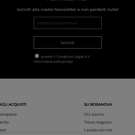
Iscriviti alla nostra Newsletter e non perderti nulla!
Iscriviti
accetto il
Condizioni legali
e il
Informativa sulla privacy
AGLI ACQUISTI
SU BOSANOVA
omprare
Chi siamo
ento
Trova negozio
oni
Lavora con noi