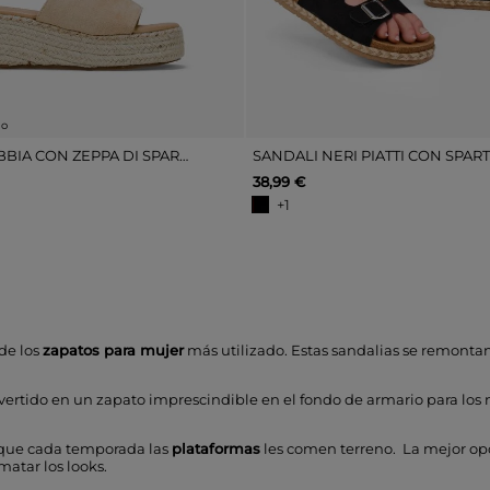
lo
ZOCCOLI DI SABBIA CON ZEPPA DI SPARTO
SANDALI NERI PIATTI CON SPAR
38,99 €
+1
de los
zapatos para mujer
más utilizado. Estas sandalias se remontan
rtido en un zapato imprescindible en el fondo de armario para los me
r que cada temporada las
plataformas
les comen terreno. La mejor opci
atar los looks.