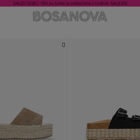
SALDI SS26 | -15% su tutta la collezione | Codice: SALES15