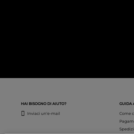
HAI BISOGNO DI AIUTO?
GUIDA 
Inviaci un'e-mail
Come c
Pagam
Spedizi