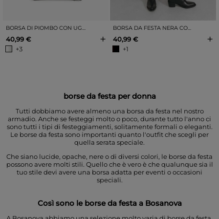
BORSA DI PIOMBO CON UGELLO
BORSA DA FESTA NERA CON FRANGE
+
+
40,99 €
40,99 €
+3
+1
borse da festa per donna
Tutti dobbiamo avere almeno una borsa da festa nel nostro
armadio. Anche se festeggi molto o poco, durante tutto l'anno ci
sono tutti i tipi di festeggiamenti, solitamente formali o eleganti.
Le borse da festa sono importanti quanto l'outfit che scegli per
quella serata speciale.
Che siano lucide, opache, nere o di diversi colori, le borse da festa
possono avere molti stili. Quello che è vero è che qualunque sia il
tuo stile devi avere una borsa adatta per eventi o occasioni
speciali.
Così sono le borse da festa a Bosanova
A Bosanova abbiamo una selezione molto varia di borse da festa.