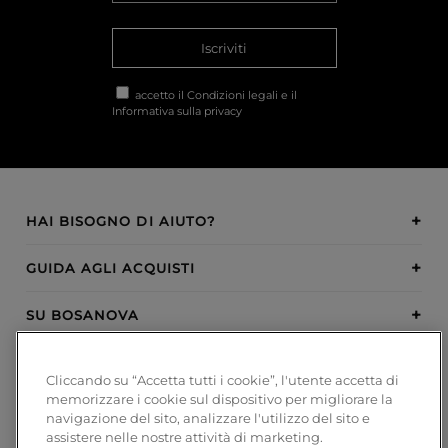
Iscriviti
accetto il
Condizioni legali
e il
Informativa sulla privacy
HAI BISOGNO DI AIUTO?
GUIDA AGLI ACQUISTI
SU BOSANOVA
INSPIRATION
Cliccando su “Accetta tutti i cookie”, l'utente accetta di
memorizzare i cookie sul dispositivo per migliorare la
METODI DI PAGAMENTO
navigazione del sito, analizzare l'utilizzo del sito e
assistere nelle nostre attività di marketing.