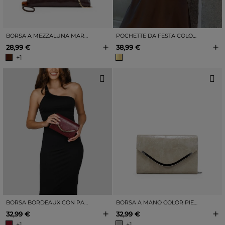
BORSA A MEZZALUNA MARRONE CON CERNIERA
POCHETTE DA FESTA COLOR ORO METALLIZZATO
+
+
28,99 €
38,99 €
+1
BORSA BORDEAUX CON PATTA E DETTAGLI IN METALLO
BORSA A MANO COLOR PIETRA CON PATTA E DETTAGLI IN METALLO
+
+
32,99 €
32,99 €
+1
+1