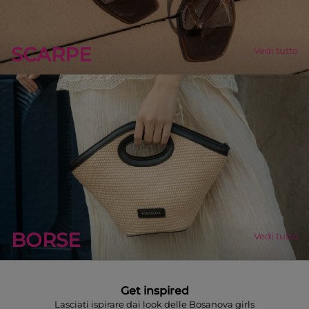
SCARPE
Vedi tutto
BORSE
Vedi tutto
Get inspired
Lasciati ispirare dai look delle Bosanova girls