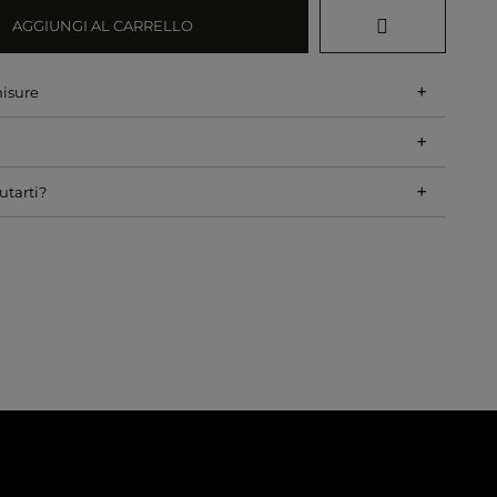
AGGIUNGI AL CARRELLO
+
misure
+
+
utarti?