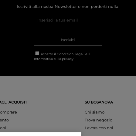
Iscriviti alla nostra Newsletter e non perderti nulla!
Iscriviti
accetto il
Condizioni legali
e il
Informativa sulla privacy
AGLI ACQUISTI
SU BOSANOVA
omprare
Chi siamo
ento
Trova negozio
oni
Lavora con noi