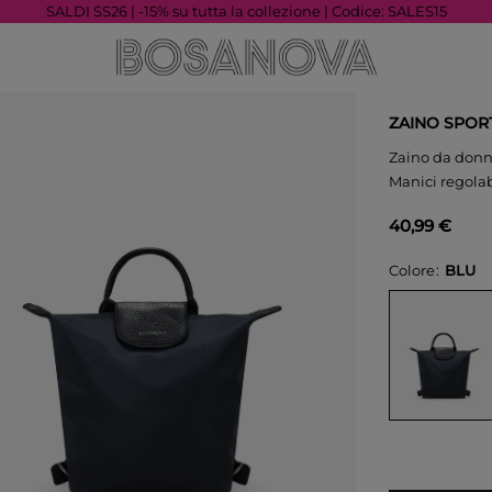
SALDI SS26 | -15% su tutta la collezione | Codice: SALES15
ZAINO SPOR
Zaino da donna
Manici regolab
40,99 €
Colore
BLU