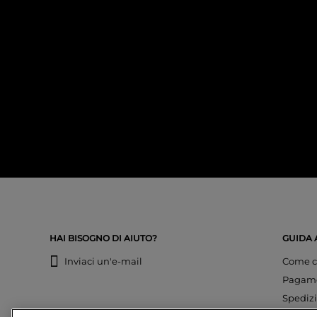
HAI BISOGNO DI AIUTO?
GUIDA 
Inviaci un'e-mail
Come c
Pagam
Spedizi
Cambi