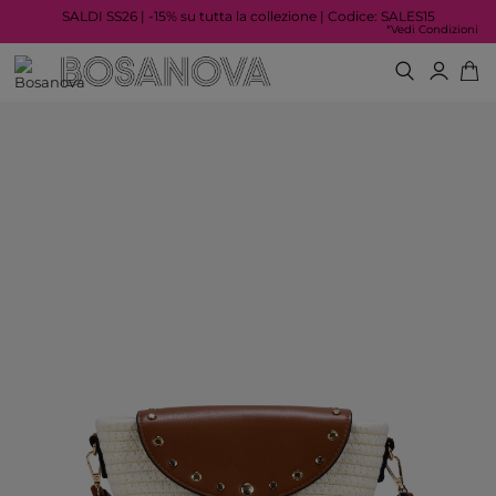
SALDI SS26 | -15% su tutta la collezione | Codice: SALES15
*Vedi Condizioni