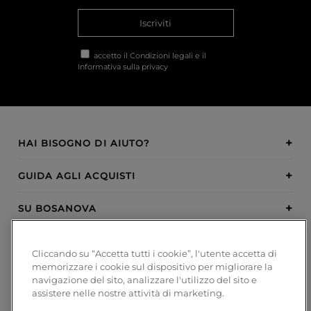
Iscriviti
accetto il
Condizioni legali
e il
Informativa sulla privacy
HAI BISOGNO DI AIUTO?
GUIDA AGLI ACQUISTI
SU BOSANOVA
INSPIRATION
Cliccando su “Accetta tutti i cookie”, l'utente accetta di
memorizzare i cookie sul dispositivo per migliorare la
METODI DI PAGAMENTO
navigazione del sito, analizzare l'utilizzo del sito e
assistere nelle nostre attività di marketing.