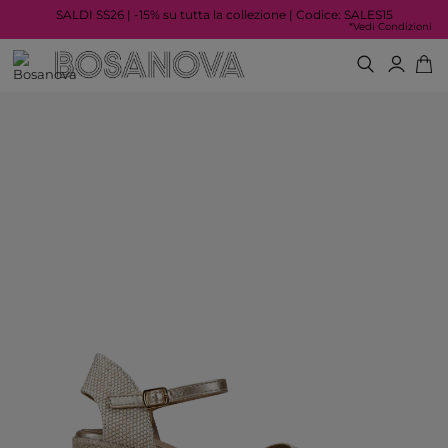
SALDI SS26 | -15% su tutta la collezione | Codice: SALES15
*Vedi Condizioni