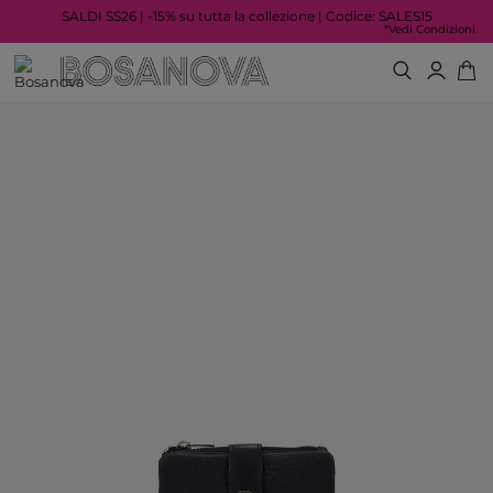
SALDI SS26 | -15% su tutta la collezione | Codice: SALES15
*Vedi Condizioni