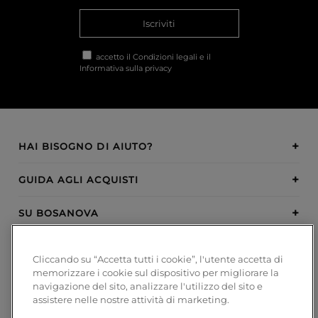
Iscriviti
accetto il
Condizioni legali
e il
Informativa sulla privacy
HAI BISOGNO DI AIUTO?
GUIDA AGLI ACQUISTI
SU BOSANOVA
INSPIRATION
Cliccando su “Accetta tutti i cookie”, l'utente accetta di
memorizzare i cookie sul dispositivo per migliorare la
METODI DI PAGAMENTO
navigazione del sito, analizzare l'utilizzo del sito e
assistere nelle nostre attività di marketing.