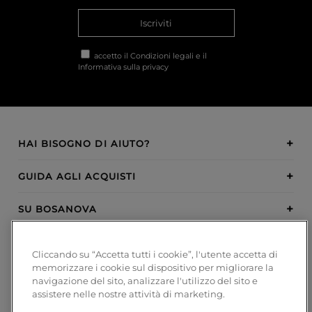
Iscriviti
accetto il
Condizioni legali
e il
Informativa sulla privacy
HAI BISOGNO DI AIUTO?
GUIDA AGLI ACQUISTI
SU BOSANOVA
INSPIRATION
Cliccando su “Accetta tutti i cookie”, l'utente accetta di
memorizzare i cookie sul dispositivo per migliorare la
METODI DI PAGAMENTO
navigazione del sito, analizzare l'utilizzo del sito e
assistere nelle nostre attività di marketing.