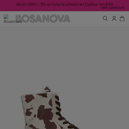
SALDI SS26 | -15% su tutta la collezione | Codice: SALES15
*Vedi Condizioni