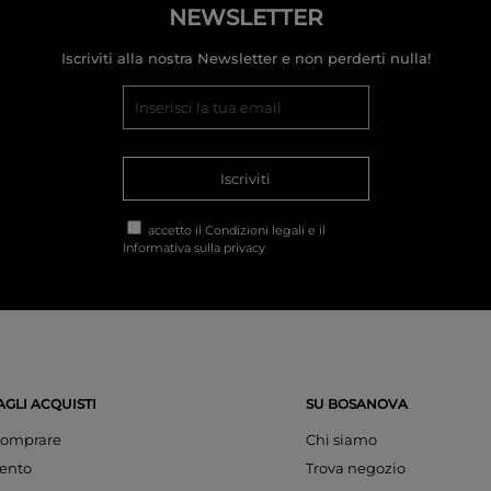
NEWSLETTER
Iscriviti alla nostra Newsletter e non perderti nulla!
Iscriviti
accetto il
Condizioni legali
e il
Informativa sulla privacy
AGLI ACQUISTI
SU BOSANOVA
omprare
Chi siamo
ento
Trova negozio