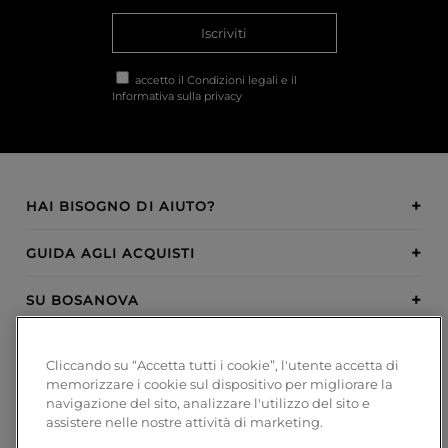
Iscriviti
accetto il
Condizioni legali
e il
Informativa sulla privacy
HAI BISOGNO DI AIUTO?
GUIDA AGLI ACQUISTI
SU BOSANOVA
INSPIRATION
Cliccando su “Accetta tutti i cookie”, l'utente accetta di
memorizzare i cookie sul dispositivo per migliorare la
METODI DI PAGAMENTO
navigazione del sito, analizzare l'utilizzo del sito e
assistere nelle nostre attività di marketing.