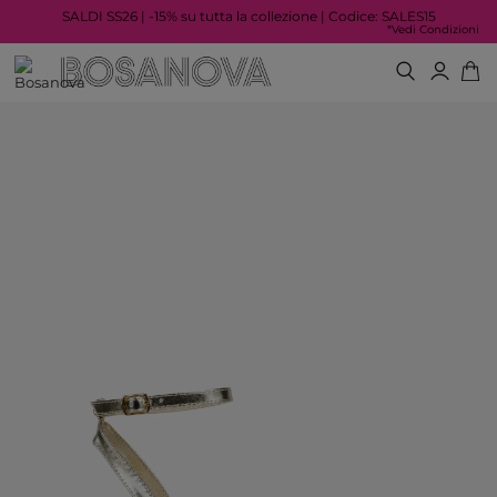
SALDI SS26 | -15% su tutta la collezione | Codice: SALES15
*Vedi Condizioni