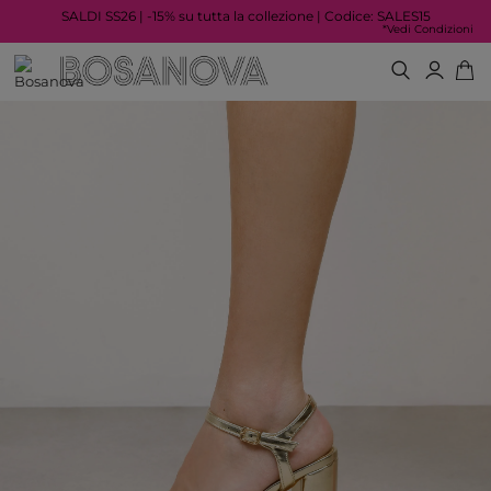
SALDI SS26 | -15% su tutta la collezione | Codice: SALES15
*Vedi Condizioni