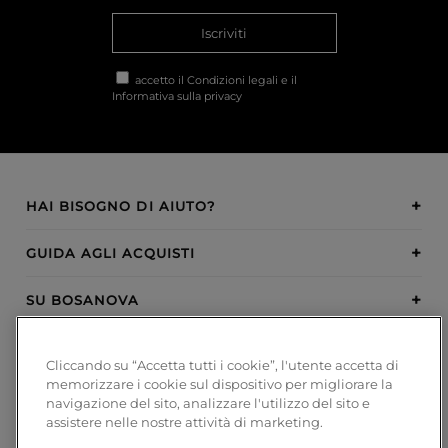
Iscriviti
accetto il
Condizioni legali
e il
Informativa sulla privacy
HAI BISOGNO DI AIUTO?
GUIDA AGLI ACQUISTI
SU BOSANOVA
INSPIRATION
Cliccando su “Accetta tutti i cookie”, l'utente accetta di
memorizzare i cookie sul dispositivo per migliorare la
METODI DI PAGAMENTO
navigazione del sito, analizzare l'utilizzo del sito e
assistere nelle nostre attività di marketing.