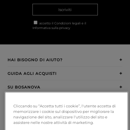
Iscriviti
accetto il
Condizioni legali
e il
Informativa sulla privacy
HAI BISOGNO DI AIUTO?
GUIDA AGLI ACQUISTI
SU BOSANOVA
INSPIRATION
Cliccando su “Accetta tutti i cookie”, l'utente accetta di
memorizzare i cookie sul dispositivo per migliorare la
METODI DI PAGAMENTO
navigazione del sito, analizzare l'utilizzo del sito e
assistere nelle nostre attività di marketing.