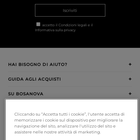
Iscriviti
accetto il
Condizioni legali
e il
Informativa sulla privacy
HAI BISOGNO DI AIUTO?
GUIDA AGLI ACQUISTI
SU BOSANOVA
INSPIRATION
Cliccando su “Accetta tutti i cookie”, l'utente accetta di
memorizzare i cookie sul dispositivo per migliorare la
METODI DI PAGAMENTO
navigazione del sito, analizzare l'utilizzo del sito e
assistere nelle nostre attività di marketing.