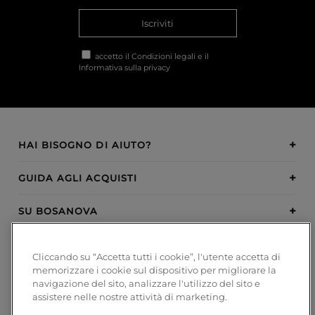
Iscriviti
accetto il
Condizioni legali
e il
Informativa sulla privacy
HAI BISOGNO DI AIUTO?
GUIDA AGLI ACQUISTI
SU BOSANOVA
INSPIRATION
Cliccando su “Accetta tutti i cookie”, l'utente accetta di
memorizzare i cookie sul dispositivo per migliorare la
METODI DI PAGAMENTO
navigazione del sito, analizzare l'utilizzo del sito e
assistere nelle nostre attività di marketing.