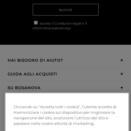
Iscriviti
accetto il
Condizioni legali
e il
Informativa sulla privacy
HAI BISOGNO DI AIUTO?
GUIDA AGLI ACQUISTI
SU BOSANOVA
INSPIRATION
Cliccando su “Accetta tutti i cookie”, l'utente accetta di
memorizzare i cookie sul dispositivo per migliorare la
METODI DI PAGAMENTO
navigazione del sito, analizzare l'utilizzo del sito e
assistere nelle nostre attività di marketing.