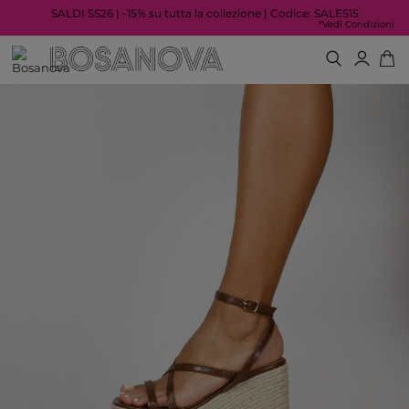
SALDI SS26 | -15% su tutta la collezione | Codice: SALES15
*Vedi Condizioni