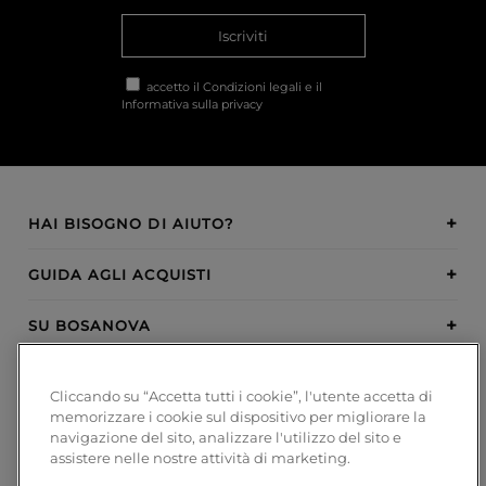
Iscriviti
accetto il
Condizioni legali
e il
Informativa sulla privacy
HAI BISOGNO DI AIUTO?
GUIDA AGLI ACQUISTI
SU BOSANOVA
INSPIRATION
Cliccando su “Accetta tutti i cookie”, l'utente accetta di
memorizzare i cookie sul dispositivo per migliorare la
METODI DI PAGAMENTO
navigazione del sito, analizzare l'utilizzo del sito e
assistere nelle nostre attività di marketing.