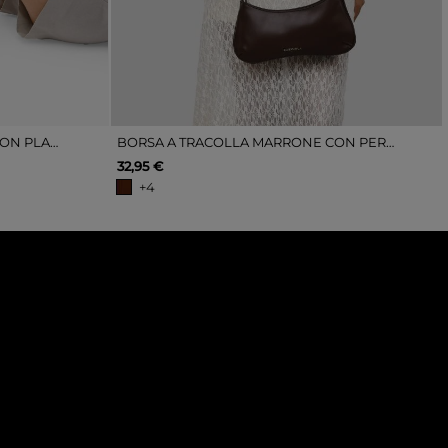
STIVALETTI DA NEVE MARRONI CON PLATEAU
BORSA A TRACOLLA MARRONE CON PERLINE MARMORIZZATE
32,95 €
+4