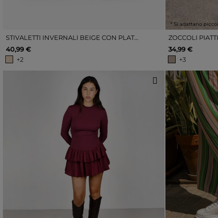
* Si adattano picco
STIVALETTI INVERNALI BEIGE CON PLATEAU
40,99 €
34,99 €
+2
+3