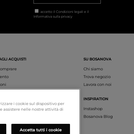
accetto il
Condizioni legali
e il
Informativa sulla privacy
AGLI ACQUISTI
SU BOSANOVA
omprare
Chi siamo
ento
Trova negozio
oni
Lavora con noi
INSPIRATION
izzare i cookie sul dispositivo per
azioni
Instashop
e assistere nelle nostre attività di
account
Bosanova Blog
Accetta tutti i cookie