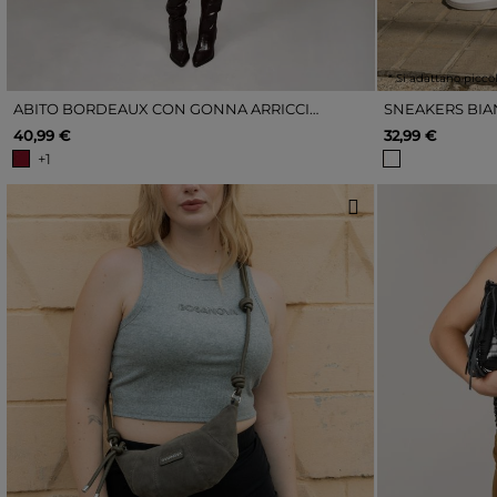
* Si adattano picco
ABITO BORDEAUX CON GONNA ARRICCIATA
SNEAKERS BIA
40,99 €
32,99 €
+1