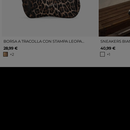
* Si adattano picco
BORSA A TRACOLLA CON STAMPA LEOPARDATA E CERNIERA
28,99 €
40,99 €
+2
+1