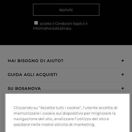
Iscriviti
accetto il
Condizioni legali
e il
Informativa sulla privacy
HAI BISOGNO DI AIUTO?
GUIDA AGLI ACQUISTI
SU BOSANOVA
INSPIRATION
Cliccando su “Accetta tutti i cookie”, l'utente accetta di
memorizzare i cookie sul dispositivo per migliorare la
METODI DI PAGAMENTO
navigazione del sito, analizzare l'utilizzo del sito e
assistere nelle nostre attività di marketing.