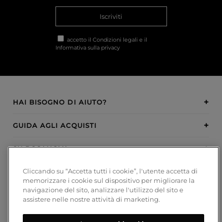
Iscriviti
accetto il
Condizioni legali
e il
Informativa sulla privacy
HAI BISOGNO DI AIUTO?
GUIDA AGLI ACQUISTI
SU BOSANOVA
Cliccando su “Accetta tutti i cookie”, l'utente accetta di
INSPIRATION
memorizzare i cookie sul dispositivo per migliorare la
navigazione del sito, analizzare l'utilizzo del sito e
METODI DI PAGAMENTO
assistere nelle nostre attività di marketing.