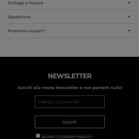
+
Dettagli e misure
+
Spedizione
+
Possiamo aiutarti?
NEWSLETTER
Iscriviti alla nostra Newsletter e non perderti nulla!
Iscriviti
accetto il
Condizioni legali
e il