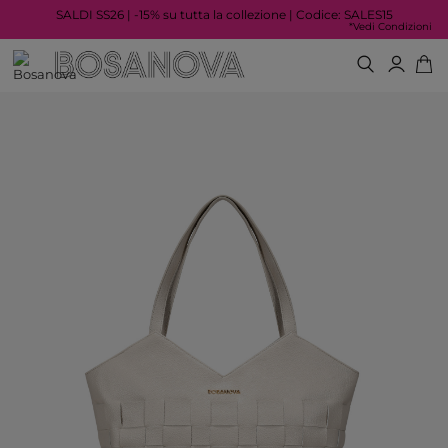
SALDI SS26 | -15% su tutta la collezione | Codice: SALES15
*Vedi Condizioni