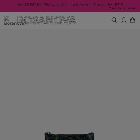
SALDI SS26 | -15% su tutta la collezione | Codice: SALES15
*Vedi Condizioni