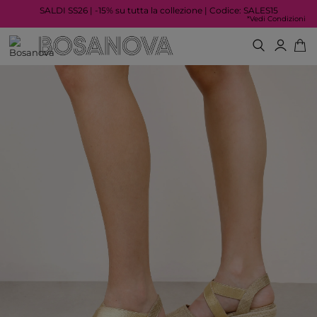
SALDI SS26 | -15% su tutta la collezione | Codice: SALES15
*Vedi Condizioni