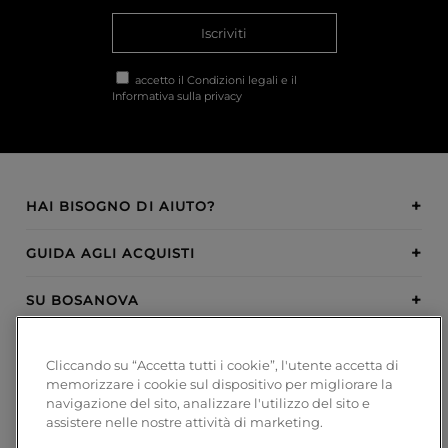
Iscriviti
accetto il
Condizioni legali
e il
Informativa sulla privacy
HAI BISOGNO DI AIUTO?
GUIDA AGLI ACQUISTI
SU BOSANOVA
INSPIRATION
Cliccando su “Accetta tutti i cookie”, l'utente accetta di
memorizzare i cookie sul dispositivo per migliorare la
METODI DI PAGAMENTO
navigazione del sito, analizzare l'utilizzo del sito e
assistere nelle nostre attività di marketing.