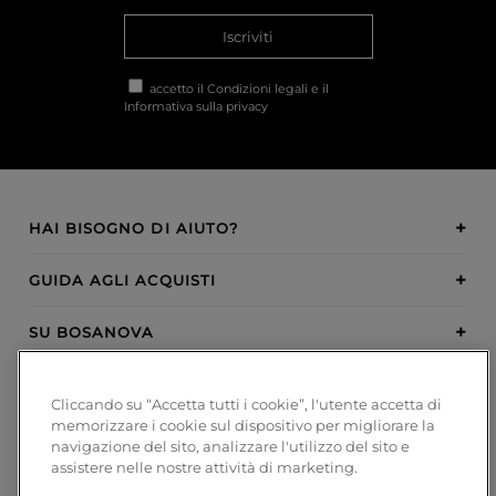
Iscriviti
accetto il
Condizioni legali
e il
Informativa sulla privacy
HAI BISOGNO DI AIUTO?
GUIDA AGLI ACQUISTI
SU BOSANOVA
INSPIRATION
Cliccando su “Accetta tutti i cookie”, l'utente accetta di
memorizzare i cookie sul dispositivo per migliorare la
METODI DI PAGAMENTO
navigazione del sito, analizzare l'utilizzo del sito e
assistere nelle nostre attività di marketing.