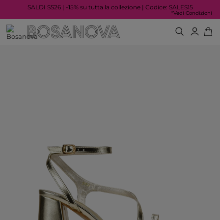
SALDI SS26 | -15% su tutta la collezione | Codice: SALES15
*Vedi Condizioni