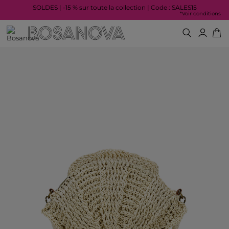
SOLDES | -15 % sur toute la collection | Code : SALES15
*Voir conditions