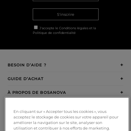
S'inscrire
J'accepte le
Conditions légales
et la
Politique de confidentialité
BESOIN D’AIDE ?
GUIDE D’ACHAT
À PROPOS DE BOSANOVA
INSPIRATION
En cliquant sur « Accepter tous les cookies », vous
acceptez le stockage de cookies sur votre appareil pour
MODES DE PAIEMENT
améliorer la navigation sur le site, analyser son
utilisation et contribuer à nos efforts de marketing.