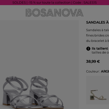
SOLDES | -15 % sur toute la collection | Code : SALES15
SANDALES À
Sandales à ta
fines brides c
du bracelet à 
Ils taillen
tailles de 
38,99 €
Couleur
ARG