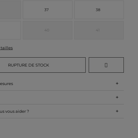
37
38
40
41
tailles
RUPTURE DE STOCK
+
mesures
+
+
s vous aider ?