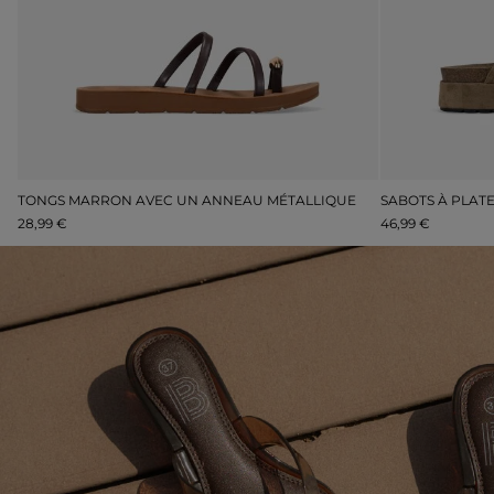
 DORÉES DE SOIRÉE À TALON ET PLATEFORME
TONGS MARRON AVEC UN ANNEAU MÉTALLIQUE
28,99 €
46,99 €