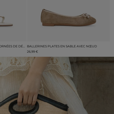
SANDALES PLATES BEIGES À BOUT ORNÉES DE DÉCORATIONS MÉTALLIQUES
BALLERINES PLATES EN SABLE AVEC NŒUD
S
26,99 €
44