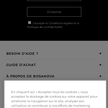
S'inscrire
J'accepte le
Conditions légales
et la
Politique de confidentialité
BESOIN D’AIDE ?
GUIDE D’ACHAT
À PROPOS DE BOSANOVA
INSPIRATION
En cliquant sur « Accepter tous les cookies », vous
acceptez le stockage de cookies sur votre appareil pour
MODES DE PAIEMENT
améliorer la navigation sur le site, analyser son
utilisation et contribuer à nos efforts de marketing.