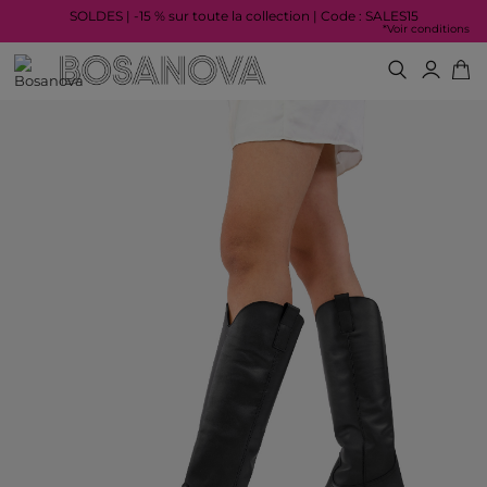
SOLDES | -15 % sur toute la collection | Code : SALES15
*Voir conditions