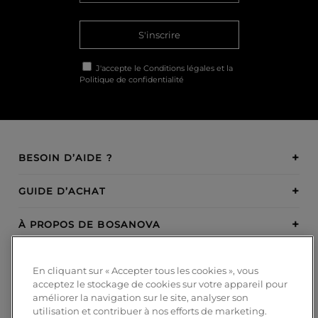
S'inscrire
J'accepte le
Conditions légales
et la
Politique de confidentialité
BESOIN D’AIDE ?
GUIDE D’ACHAT
À PROPOS DE BOSANOVA
INSPIRATION
En cliquant sur « Accepter tous les cookies », vous
acceptez le stockage de cookies sur votre appareil pour
MODES DE PAIEMENT
améliorer la navigation sur le site, analyser son
utilisation et contribuer à nos efforts de marketing.