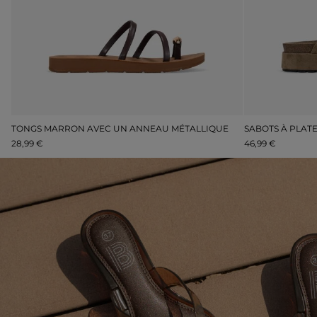
 DORÉES DE SOIRÉE À TALON ET PLATEFORME
TONGS MARRON AVEC UN ANNEAU MÉTALLIQUE
28,99 €
46,99 €