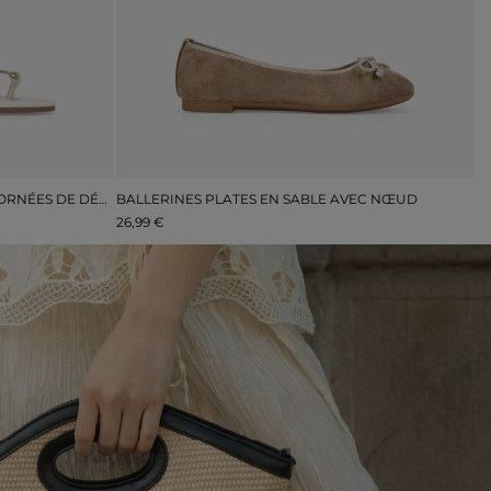
SANDALES PLATES BEIGES À BOUT ORNÉES DE DÉCORATIONS MÉTALLIQUES
BALLERINES PLATES EN SABLE AVEC NŒUD
S
26,99 €
44