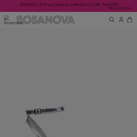
SOLDES | -15 % sur toute la collection | Code : SALES15
*Voir conditions