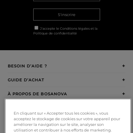
S'inscrire
J'accepte le
Conditions légales
et la
Politique de confidentialité
BESOIN D’AIDE ?
GUIDE D’ACHAT
À PROPOS DE BOSANOVA
INSPIRATION
En cliquant sur « Accepter tous les cookies », vous
acceptez le stockage de cookies sur votre appareil pour
MODES DE PAIEMENT
améliorer la navigation sur le site, analyser son
utilisation et contribuer à nos efforts de marketing.