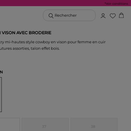
*Voir conditions
Rechercher
N VISON AVEC BRODERIE
try mi-hautes style cowboy en vison pour femme en cuir
ures assorties, talon effet bois.
ON
37
38