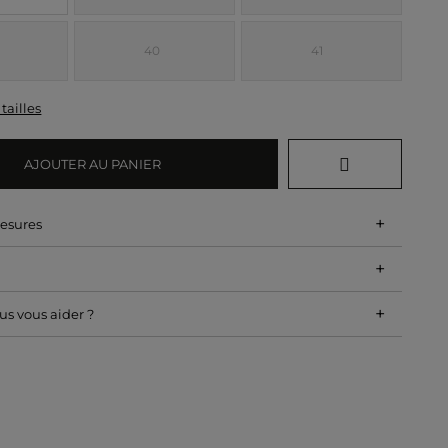
40
41
tailles
AJOUTER AU PANIER
+
mesures
+
+
s vous aider ?